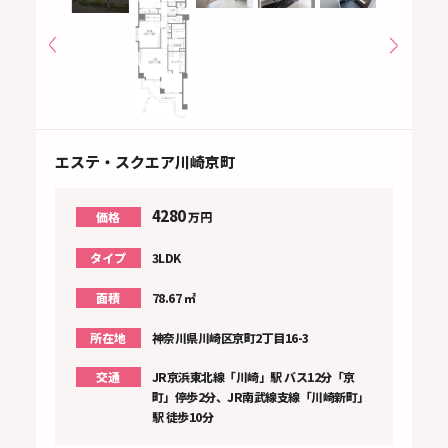
エステ・スクエア川崎京町
4280
価格
万円
タイプ
3LDK
面積
78.67 ㎡
所在地
神奈川県川崎区京町2丁目16-3
交通
JR京浜東北線「川崎」駅 バス12分「京
町」停歩2分、JR南武線支線「川崎新町」
駅 徒歩10分