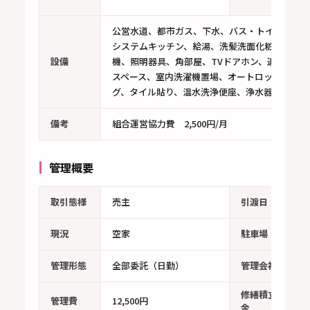
公営水道、都市ガス、下水、バス・トイレ別、シ
システムキッチン、給湯、洗髪洗面化粧台、宅配
設備
機、照明器具、角部屋、TVドアホン、追い焚き
スペース、室内洗濯機置場、オートロック、エレ
グ、タイル貼り、温水洗浄便座、浄水器、食洗機
備考
組合運営協力費 2,500円/月
管理概要
取引態様
売主
引渡日
現況
空家
駐車場
管理形態
全部委託（日勤）
管理会社
修繕積立
管理費
12,500円
1
金