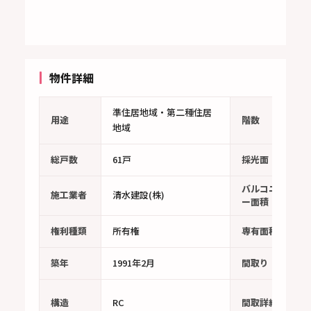
物件詳細
準住居地域・第二種住居
用途
階数
地域
総戸数
61戸
採光面
バルコニ
施工業者
清水建設(株)
1
ー面積
権利種類
所有権
専有面積
7
築年
1991年2月
間取り
3
洋
構造
RC
間取詳細
L